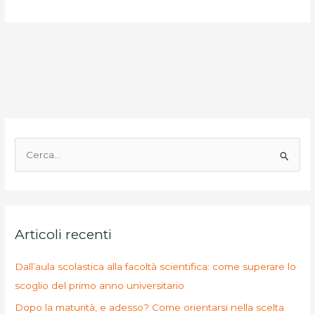
C
e
r
c
a
Articoli recenti
:
Dall’aula scolastica alla facoltà scientifica: come superare lo
scoglio del primo anno universitario
Dopo la maturità, e adesso? Come orientarsi nella scelta