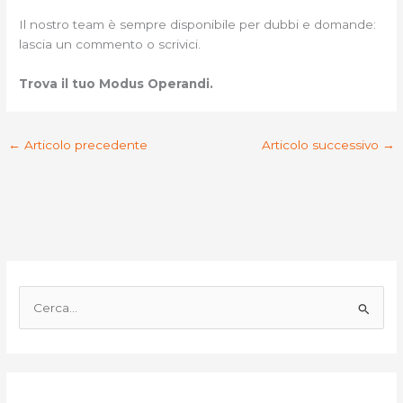
Il nostro team è sempre disponibile per dubbi e domande:
lascia un commento o scrivici.
Trova il tuo Modus Operandi.
←
Articolo precedente
Articolo successivo
→
C
e
r
c
a